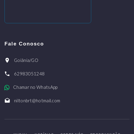
Fale Conosco
Goiânia/GO
62983051248
Chamar no WhatsApp
niltonbrt@hotmail.com