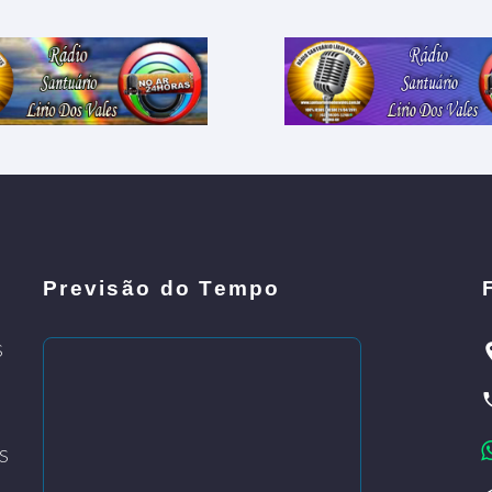
Previsão do Tempo
S
S
S
O